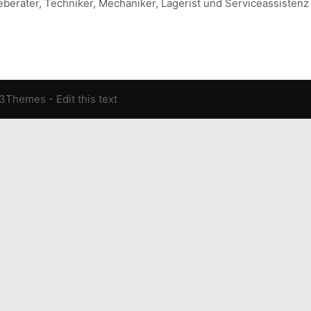
berater, Techniker, Mechaniker, Lagerist und Serviceassisten
13Themes
- Edit this text