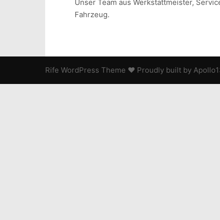
Unser Team aus Werkstattmeister, Service
Fahrzeug.
Rife
WordPress Theme ♥ Proudly built by
Apollo